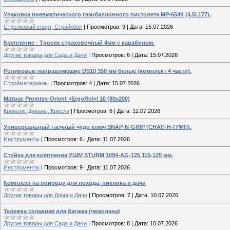
Упаковка пневматического газобаллонного пистолета МР•654К (4,5/.177).
Стрелковый спорт, Страйкбол
|
Просмотров:
9
|
Дата:
15.07.2026
Крепление - Тросик страховочный 4мм с карабином.
Другие товары для Сада и Дачи
|
Просмотров:
6
|
Дата:
15.07.2026
Роликовые направляющие DS10 350 мм белые (комплект 4 части).
Стройматериалы
|
Просмотров:
4
|
Дата:
15.07.2026
Матрас Promtex-Orient «ErgoRol»l 10 (80х200)
Кровати, Диваны, Кресла
|
Просмотров:
6
|
Дата:
12.07.2026
Универсальный гаечный чудо ключ SNAP-N-GRIP (СНАП-Н-ГРИП).
Инструменты
|
Просмотров:
6
|
Дата:
11.07.2026
Стойка для крепления УШМ STURM 1094-AG-125 115-125 мм.
Инструменты
|
Просмотров:
9
|
Дата:
11.07.2026
Комплект на природу для похода, пикника и дачи
Другие товары для Дома и Дачи
|
Просмотров:
7
|
Дата:
10.07.2026
Тележка складная для багажа (чемодана)
Другие товары для Сада и Дачи
|
Просмотров:
8
|
Дата:
10.07.2026