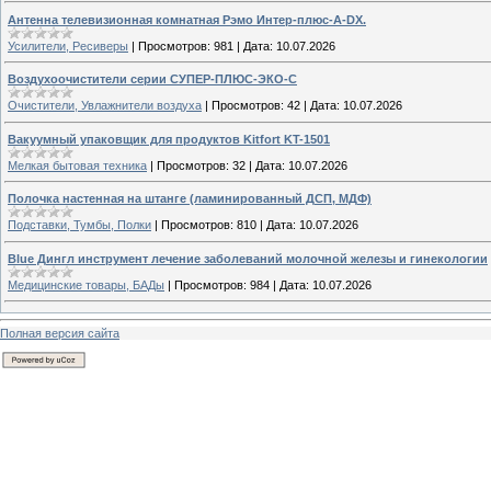
Антенна телевизионная комнатная Рэмо Интер-плюс-A-DX.
Усилители, Ресиверы
|
Просмотров:
981
|
Дата:
10.07.2026
Воздухоочистители серии СУПЕР-ПЛЮС-ЭКО-С
Очистители, Увлажнители воздуха
|
Просмотров:
42
|
Дата:
10.07.2026
Вакуумный упаковщик для продуктов Kitfort KT-1501
Мелкая бытовая техника
|
Просмотров:
32
|
Дата:
10.07.2026
Полочка настенная на штанге (ламинированный ДСП, МДФ)
Подставки, Тумбы, Полки
|
Просмотров:
810
|
Дата:
10.07.2026
Blue Дингл инструмент лечение заболеваний молочной железы и гинекологии
Медицинские товары, БАДы
|
Просмотров:
984
|
Дата:
10.07.2026
Полная версия сайта