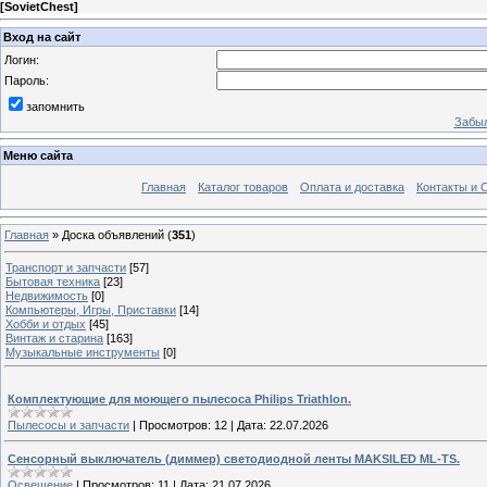
[
SovietChest
]
Вход на сайт
Логин:
Пароль:
запомнить
Забыл
Меню сайта
Главная
Каталог товаров
Оплата и доставка
Контакты и 
Главная
»
Доска объявлений
(
351
)
Транспорт и запчасти
[57]
Бытовая техника
[23]
Недвижимость
[0]
Компьютеры, Игры, Приставки
[14]
Хобби и отдых
[45]
Винтаж и старина
[163]
Музыкальные инструменты
[0]
Комплектующие для моющего пылесоса Philips Triathlon.
Пылесосы и запчасти
|
Просмотров:
12
|
Дата:
22.07.2026
Сенсорный выключатель (диммер) светодиодной ленты MAKSILED ML-TS.
Освещение
|
Просмотров:
11
|
Дата:
21.07.2026